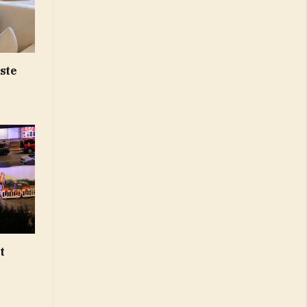
ste
t