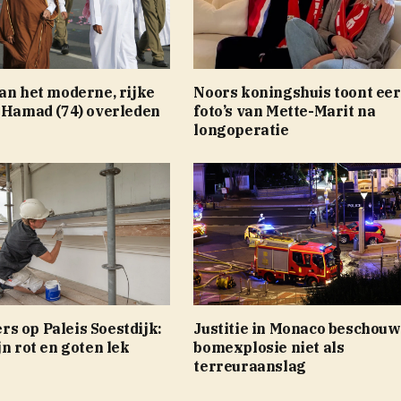
an het moderne, rijke
Noors koningshuis toont eer
k Hamad (74) overleden
foto’s van Mette-Marit na
longoperatie
s op Paleis Soestdijk:
Justitie in Monaco beschouw
jn rot en goten lek
bomexplosie niet als
terreuraanslag