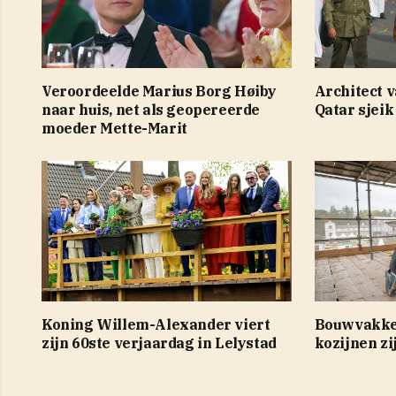
Veroordeelde Marius Borg Høiby
Architect v
naar huis, net als geopereerde
Qatar sjei
moeder Mette-Marit
Koning Willem-Alexander viert
Bouwvakker
zijn 60ste verjaardag in Lelystad
kozijnen zi