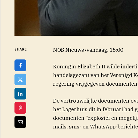
NOS Nieuws
•
vandaag, 15:00
SHARE
Koningin Elizabeth II wilde indert
handelsgezant van het Verenigd Kon
regering vrijgegeven documenten
De vertrouwelijke documenten ove
het Lagerhuis dit in februari had
(opent in nieuw venst
documenten
“explosief en mogelijk
mails, sms- en WhatsApp-berichte