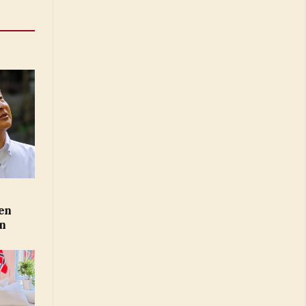
en
en