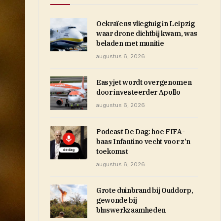
Oekraïens vliegtuig in Leipzig
waar drone dichtbij kwam, was
beladen met munitie
augustus 6, 2026
Easyjet wordt overgenomen
door investeerder Apollo
augustus 6, 2026
Podcast De Dag: hoe FIFA-
baas Infantino vecht voor z’n
toekomst
augustus 6, 2026
Grote duinbrand bij Ouddorp,
gewonde bij
bluswerkzaamheden