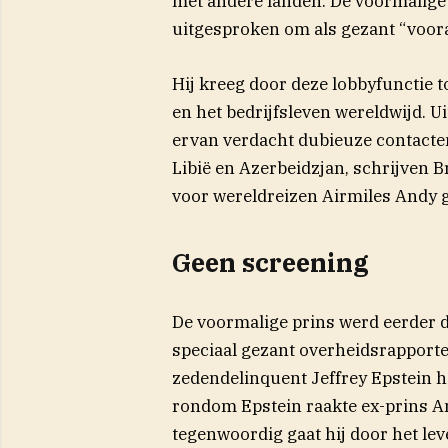
met andere landen. De voormalige 
uitgesproken om als gezant “voora
Hij kreeg door deze lobbyfunctie 
en het bedrijfsleven wereldwijd. U
ervan verdacht dubieuze contacte
Libië en Azerbeidzjan, schrijven B
voor wereldreizen Airmiles Andy g
Geen screening
De voormalige prins werd eerder di
speciaal gezant overheidsrapport
zedendelinquent Jeffrey Epstein h
rondom Epstein raakte ex-prins Andr
tegenwoordig gaat hij door het l