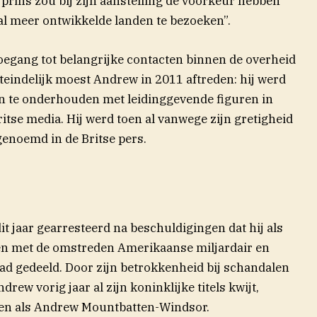
prins zou bij zijn aanstelling de voorkeur hebben
l meer ontwikkelde landen te bezoeken”.
toegang tot belangrijke contacten binnen de overheid
iteindelijk moest Andrew in 2011 aftreden: hij werd
n te onderhouden met leidinggevende figuren in
ritse media. Hij werd toen al vanwege zijn gretigheid
enoemd in de Britse pers.
t jaar gearresteerd na beschuldigingen dat hij als
en met de omstreden Amerikaanse miljardair en
ad gedeeld. Door zijn betrokkenheid bij schandalen
ew vorig jaar al zijn koninklijke titels kwijt,
even als Andrew Mountbatten-Windsor.