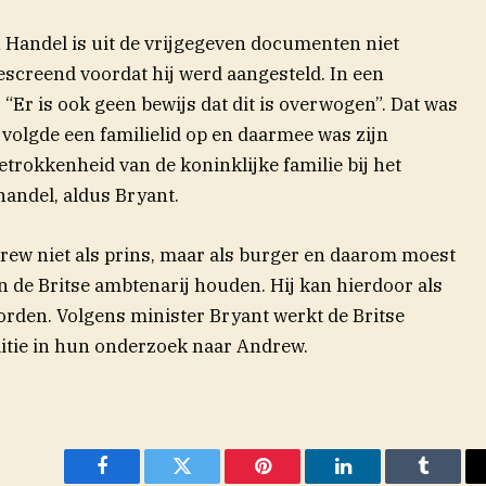
 Handel is uit de vrijgegeven documenten niet
escreend voordat hij werd aangesteld. In een
j: “Er is ook geen bewijs dat dit is overwogen”. Dat was
olgde een familielid op en daarmee was zijn
trokkenheid van de koninklijke familie bij het
handel, aldus Bryant.
rew niet als prins, maar als burger en daarom moest
an de Britse ambtenarij houden. Hij kan hierdoor als
rden. Volgens minister Bryant werkt de Britse
litie in hun onderzoek naar Andrew.
Facebook
Twitter
Pinterest
LinkedIn
Tumblr