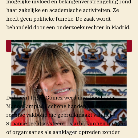
mogelijke invloed en belangenverstrengeling rond
haar zakelijke en academische activiteiten. Ze
heeft geen politieke functie. De zaak wordt
behandeld door een onderzoeksrechter in Madrid.
Begoña Gómez op een foto van 2024
De klacht tegen Gómez werd ingediend door
Manos Limpias (‘schone handen’), een radicaal-
rechtse vakbond die gebruikmaakt van het
Spaanse rechtssysteem. Daarbij kunnen burgers
of organisaties als aanklager optreden zonder
REUTERS