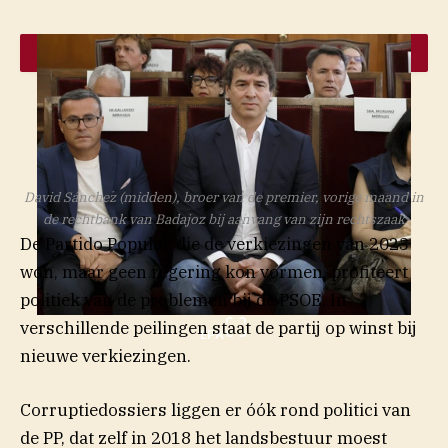
David Sánchez (midden), broer van de premier, vorige maand in
de rechtbank van Badajoz bij aanvang van zijn rechtszaak
De Partido Popular, die de verkiezingen van 2023
won, maar geen regering kon vormen, profiteert
politiek van de problemen bij de PSOE. In
verschillende peilingen staat de partij op winst bij
EPA
nieuwe verkiezingen.
Corruptiedossiers liggen er óók rond politici van
de PP, dat zelf in 2018 het landsbestuur moest