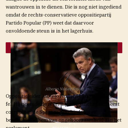
wantrouwen in te dienen. Die is nog niet ingediend
omdat de rechts-conservatieve oppositiepartij
Partido Popular (PP) weet dat daarvoor
onvoldoende steun is in het lagerhuis.
Alberto Núñez Feijóo
Oppositieleider Alberto Núñez Feijóo reageerde
fel. Hij noemde de regering van Sánchez de meest
corrupte in de Spaanse geschiedenis en
beschuldigde hem van ongehoorzaamheid aan het
parlement.