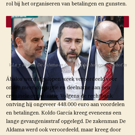
rol bij het organiseren van betalingen en gunsten.
V.l.n.r. Ábalos, De Aldama en García bij het hooggerechtshof in
Madrid
Ábalos werd afgelopen week veroordeeld voor
onder meer corruptie en deelname aan een
criminele organisatie. Volgens de rechtbank
ontving hij ongeveer 448.000 euro aan voordelen
EPA / BEWERKING NOS
en betalingen. Koldo García kreeg eveneens een
lange gevangenisstraf opgelegd. De zakenman De
Aldama werd ook veroordeeld, maar kreeg door