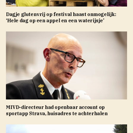
Dagje glutenvrij op festival haast onmogelijk:
‘Hele dag op een appel en een waterijsje’
MIVD-directeur had openbaar account op
sportapp Strava, huisadres te achterhalen