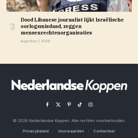
Dood Libanese journalist lijkt Israëlische
oorlogsmisdaad, zeggen
mensenrechtenorganisaties
augustus 7, 2026
Facebook
X
Pinterest
TikTok
Instagram
(Twitter)
© 2026 Nederlandse Koppen. Alle rechten voorbehouden.
Privacybeleid
Voorwaarden
Contacteer