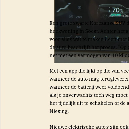
Scherm aut
Een grote zwarte Koreaanse SUV di
hoekwoning in Soest. Achter het st
voor alles wat te maken heeft met 
de auto beschrijft het proces. “Op
net met een vermogen van 10 kilowa
Met een app die lijkt op die van v
wanneer de auto mag terugleveren
wanneer de batterij weer voldoend
als je onverwachts toch weg moet 
het tijdelijk uit te schakelen of de
Niesing.
Nieuwe elektrische auto’s zijn ook