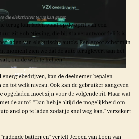
o die elektriciteit terug kan geven
e terug kan laden staat op de oprit van een
uur zit Bob Niesing, die bij Kia verantwoordelijk is
het laden van elektrische auto’s. Een groot scherm in
 dit moment zien we dat de auto teruglevert aan het
tt, om de wijk te helpen.”
NOS
eel energiebedrijven, kan de deelnemer bepalen
 en tot welk niveau. Ook kan de gebruiker aangeven
e opgeladen moet zijn voor de volgende rit. Maar wat
met de auto? “Dan heb je altijd de mogelijkheid om
 auto snel op te laden zodat je snel weg kan,” verzekert
 “rijdende batterijen” vertelt Jeroen van Loon van