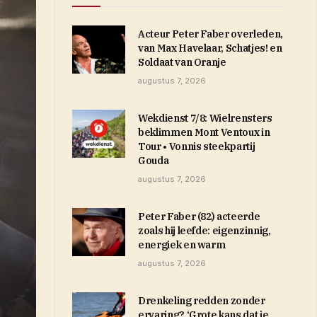
Acteur Peter Faber overleden,
van Max Havelaar, Schatjes! en
Soldaat van Oranje
augustus 7, 2026
Wekdienst 7/8: Wielrensters
beklimmen Mont Ventoux in
Tour • Vonnis steekpartij
Gouda
augustus 7, 2026
Peter Faber (82) acteerde
zoals hij leefde: eigenzinnig,
energiek en warm
augustus 7, 2026
Drenkeling redden zonder
ervaring? ‘Grote kans dat je