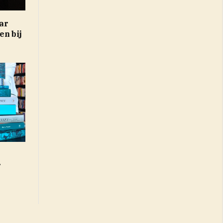
ar
n bij
r