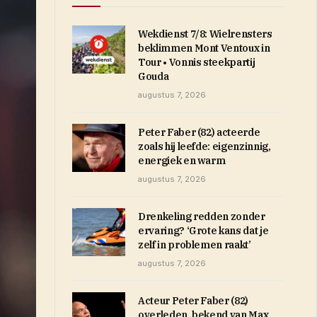
Wekdienst 7/8: Wielrensters
beklimmen Mont Ventoux in
Tour • Vonnis steekpartij
Gouda
augustus 7, 2026
Peter Faber (82) acteerde
zoals hij leefde: eigenzinnig,
energiek en warm
augustus 7, 2026
Drenkeling redden zonder
ervaring? ‘Grote kans dat je
zelf in problemen raakt’
augustus 7, 2026
Acteur Peter Faber (82)
overleden, bekend van Max