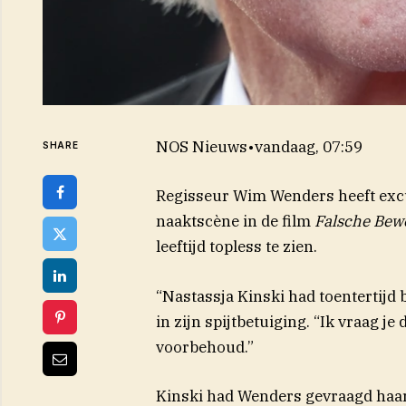
NOS Nieuws
•
vandaag, 07:59
SHARE
Regisseur Wim Wenders heeft exc
naaktscène in de film
Falsche Be
leeftijd topless te zien.
“Nastassja Kinski had toentertijd
in zijn spijtbetuiging. “Ik vraag j
voorbehoud.”
Kinski had Wenders gevraagd haar s