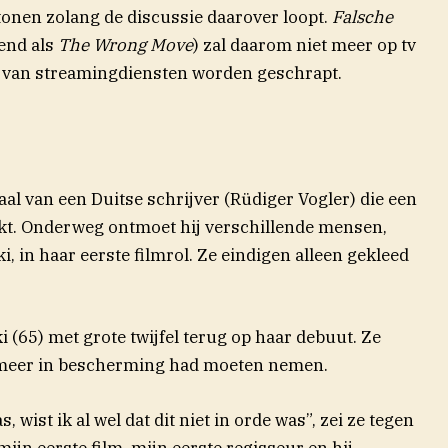
rtonen zolang de discussie daarover loopt.
Falsche
end als
The Wrong Move
) zal daarom niet meer op tv
 van streamingdiensten worden geschrapt.
haal van een Duitse schrijver (Rüdiger Vogler) die een
kt. Onderweg ontmoet hij verschillende mensen,
, in haar eerste filmrol. Ze eindigen alleen gekleed
i (65) met grote twijfel terug op haar debuut. Ze
 meer in bescherming had moeten nemen.
 wist ik al wel dat dit niet in orde was”, zei ze tegen
ijn eerste film, mijn eerste regisseur en hij