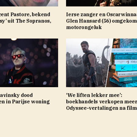
cent Pastore, bekend
Ierse zanger en Oscarwinna
ssy’ uit The Sopranos,
Glen Hansard (56) omgekome
motorongeluk
Kavinsky dood
‘We liften lekker mee’:
en in Parijse woning
boekhandels verkopen mee
Odyssee-vertalingen na film