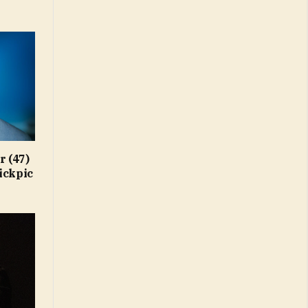
 (47)
ickpic