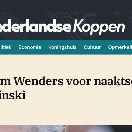
litiek
Economie
Koningshuis
Cultuur
Opmerkeli
im Wenders voor naakt
inski