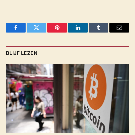
Facebook
Twitter
Pinterest
LinkedIn
Tumblr
Email
BLIJF LEZEN