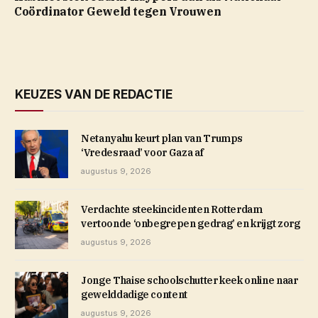
Coördinator Geweld tegen Vrouwen
KEUZES VAN DE REDACTIE
Netanyahu keurt plan van Trumps
‘Vredesraad’ voor Gaza af
augustus 9, 2026
Verdachte steekincidenten Rotterdam
vertoonde ‘onbegrepen gedrag’ en krijgt zorg
augustus 9, 2026
Jonge Thaise schoolschutter keek online naar
gewelddadige content
augustus 9, 2026