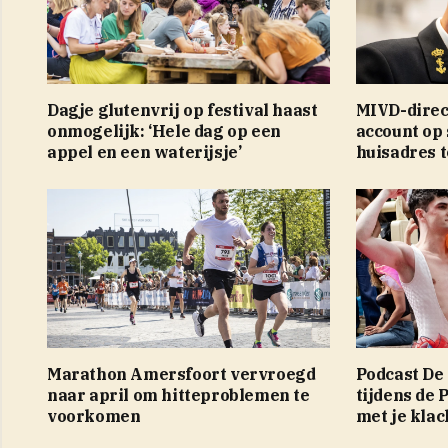
Dagje glutenvrij op festival haast
MIVD-direc
onmogelijk: ‘Hele dag op een
account op 
appel en een waterijsje’
huisadres 
Marathon Amersfoort vervroegd
Podcast De
naar april om hitteproblemen te
tijdens de 
voorkomen
met je klac