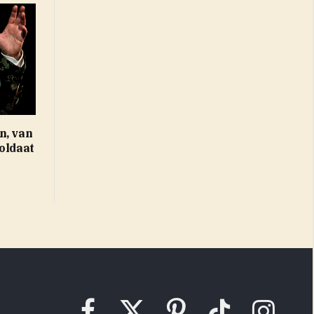
n, van
oldaat