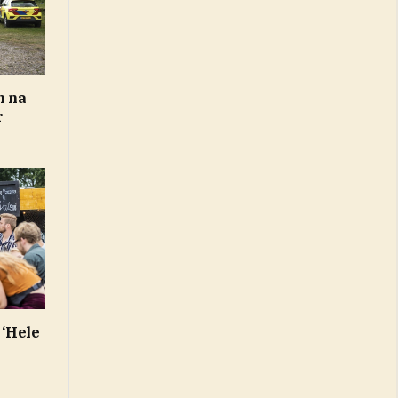
n na
r
 ‘Hele