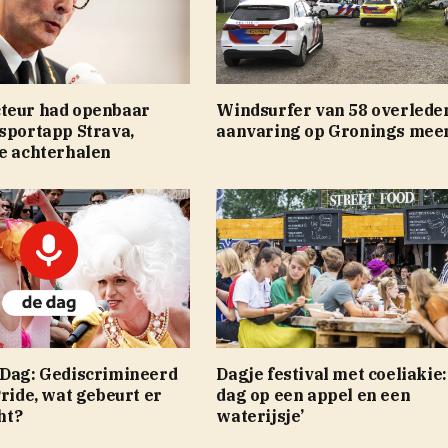
teur had openbaar
Windsurfer van 58 overlede
sportapp Strava,
aanvaring op Gronings mee
te achterhalen
 Dag: Gediscrimineerd
Dagje festival met coeliakie:
Pride, wat gebeurt er
dag op een appel en een
ht?
waterijsje’