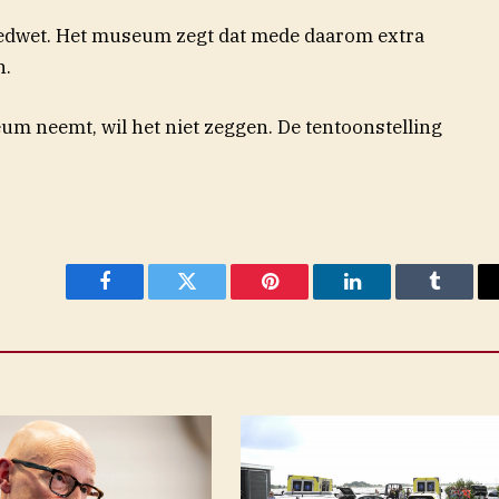
oedwet. Het museum zegt dat mede daarom extra
n.
m neemt, wil het niet zeggen. De tentoonstelling
Facebook
Twitter
Pinterest
LinkedIn
Tumblr