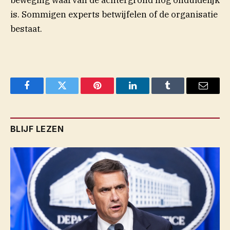
beweging waarvan de achtergrond nog onduidelijk
is. Sommigen experts betwijfelen of de organisatie
bestaat.
Facebook
Twitter
Pinterest
LinkedIn
Tumblr
Email
BLIJF LEZEN