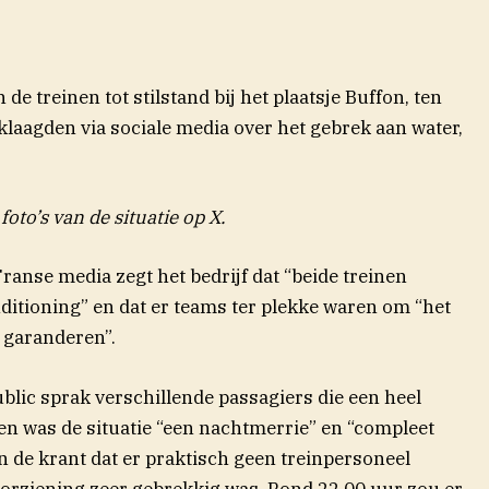
e treinen tot stilstand bij het plaatsje Buffon, ten
klaagden via sociale media over het gebrek aan water,
oto’s van de situatie op X.
 Franse media zegt het bedrijf dat “beide treinen
ditioning” en dat er teams ter plekke waren om “het
 garanderen”.
blic sprak verschillende passagiers die een heel
ter)
en was de situatie “een nachtmerrie” en “compleet
n de krant dat er praktisch geen treinpersoneel
orziening zeer gebrekkig was. Rond 22.00 uur zou er