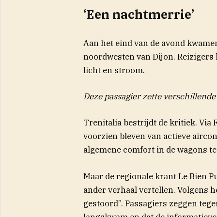
‘Een nachtmerrie’
Aan het eind van de avond kwamen d
noordwesten van Dijon. Reizigers 
licht en stroom.
Deze passagier zette verschillende f
Trenitalia bestrijdt de kritiek. Via
voorzien bleven van actieve aircon
algemene comfort in de wagons te
Maar de regionale krant Le Bien Pu
(opent in nieuw vens
ander
verhaal
vertellen. Volgens h
gestoord”. Passagiers zeggen tege
langskwam en dat de informatievo