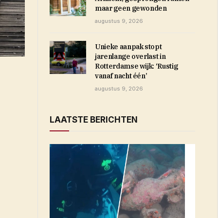
maar geen gewonden
augustus 9, 2026
Unieke aanpak stopt
jarenlange overlast in
Rotterdamse wijk: ‘Rustig
vanaf nacht één’
augustus 9, 2026
LAATSTE BERICHTEN