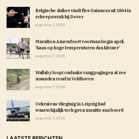
Belgische duiker vindt fles Guinness uit 1864 in
scheepswrak bij Dover
augustus 7, 2026
Marathon Amersfoort voortaan begin april,
‘kans op hoge temperaturen dan kleiner’
augustus 7, 2026
Wallaby loopt ondanks vangpogingen al zes
maanden rond in Veldhoven
augustus 7, 2026
Oekraïens vliegtuig in Leipzig had
waarschijnlijk toch geen munitie aan boord
augustus 7, 2026
LAATSTE BERICHTEN