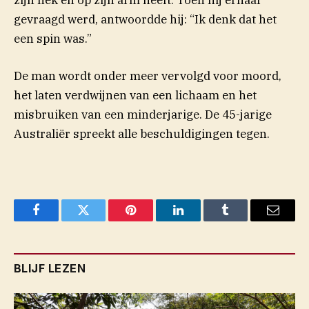
zijn nek en op zijn arm heeft. Toen hij ernaar
gevraagd werd, antwoordde hij: “Ik denk dat het
een spin was.”
De man wordt onder meer vervolgd voor moord,
het laten verdwijnen van een lichaam en het
misbruiken van een minderjarige. De 45-jarige
Australiër spreekt alle beschuldigingen tegen.
Facebook
Twitter
Pinterest
LinkedIn
Tumblr
Email
BLIJF LEZEN