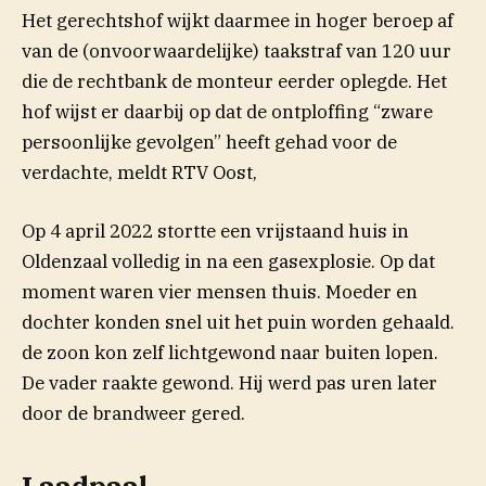
Het gerechtshof wijkt daarmee in hoger beroep af
van de (onvoorwaardelijke) taakstraf van 120 uur
die de rechtbank de monteur eerder oplegde. Het
hof wijst er daarbij op dat de ontploffing “zware
persoonlijke gevolgen” heeft gehad voor de
(opent in nieuw venster)
verdachte, meldt RTV
Oost
,
Op 4 april 2022 stortte een vrijstaand huis in
Oldenzaal volledig in na een gasexplosie. Op dat
moment waren vier mensen thuis. Moeder en
dochter konden snel uit het puin worden gehaald.
de zoon kon zelf lichtgewond naar buiten lopen.
De vader raakte gewond. Hij werd pas uren later
door de brandweer gered.