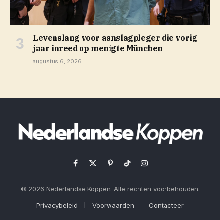
Levenslang voor aanslagpleger die vorig
jaar inreed op menigte München
augustus 6, 2026
Facebook
X
Pinterest
TikTok
Instagram
(Twitter)
© 2026 Nederlandse Koppen. Alle rechten voorbehouden.
Privacybeleid
Voorwaarden
Contacteer