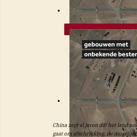
Mogelijke s
Gebo
China zegt al jaren dat het land no
gaat om afschrikking, de mogelijkhe