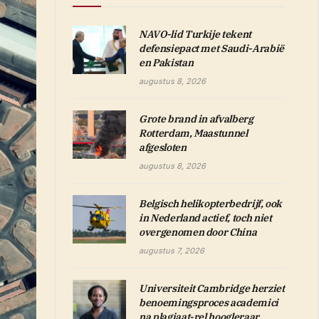
NAVO-lid Turkije tekent
defensiepact met Saudi-Arabië
en Pakistan
augustus 8, 2026
Grote brand in afvalberg
Rotterdam, Maastunnel
afgesloten
augustus 8, 2026
Belgisch helikopterbedrijf, ook
in Nederland actief, toch niet
overgenomen door China
augustus 7, 2026
Universiteit Cambridge herziet
benoemingsproces academici
na plagiaat-rel hoogleraar