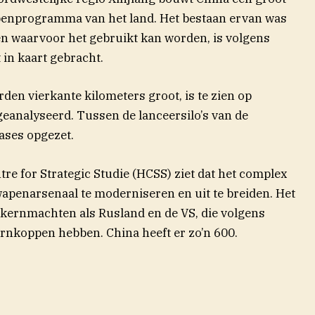
penprogramma van het land. Het bestaan ervan was
en waarvoor het gebruikt kan worden, is volgens
 in kaart gebracht.
rden vierkante
kilometers groot, is te zien op
 geanalyseerd. Tussen de lanceersilo’s van de
ases opgezet.
re for Strategic Studie (HCSS) ziet dat het complex
wapenarsenaal te moderniseren en uit te breiden. Het
 kernmachten als Rusland en de VS, die volgens
pent in nieuw venster)
rnkoppen hebben. China heeft er zo’n 600.