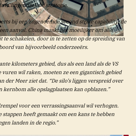
ut Clingendael die strategie.
perts bij een zogenoemde
second strike capability:
de
 een aanval. China maakt het moeilijker om alle
it te schakelen, door in te zetten op de spreiding van
NOS
 boord van bijvoorbeeld onderzeeërs.
te kilometers gebied, dus als een land als de VS
te vuren wil raken, moeten ze een gigantisch gebied
n der Meer ziet dat. “De silo’s liggen verspreid over
n kernbom alle opslagplaatsen kan opblazen.”
 drempel voor een verrassingsaanval wil verhogen.
te stappen heeft gemaakt om een kans te hebben
egen landen in de regio.”