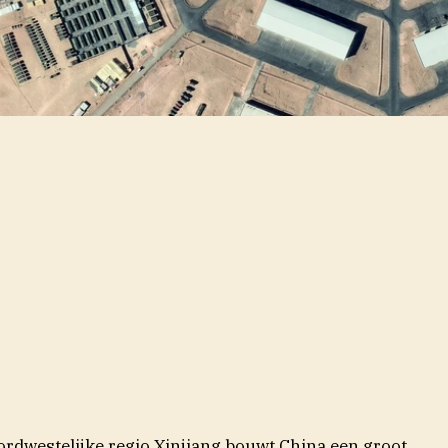
oordwestelijke regio Xinjiang bouwt China een groot