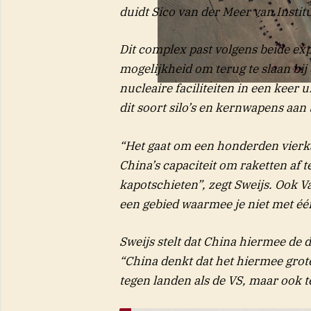
duidt Sico van der Meer van Institu
Dit complex past volgens beide ex
mogelijkheid om terug te slaan bij
nucleaire faciliteiten in een keer u
dit soort silo’s en kernwapens aan
“Het gaat om een honderden vierkan
China’s capaciteit om raketten af 
kapotschieten”, zegt Sweijs. Ook Va
een gebied waarmee je niet met éé
Sweijs stelt dat China hiermee de
“China denkt dat het hiermee gro
tegen landen als de VS, maar ook t