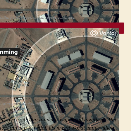
talling voertuigen en lanceerinrichtingen
NOS
uwen met onbekende bestemming
oit als eerste een nucleair wapen zal inzetten. “Het
id om aan te vallen als je zelf wordt aangevallen”,