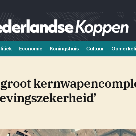
litiek
Economie
Koningshuis
Cultuur
Opmerkeli
n groot kernwapencompl
levingszekerheid’