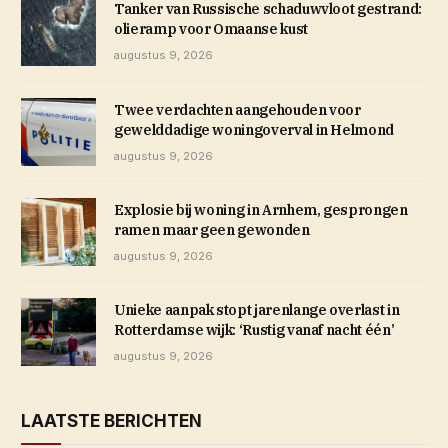
Tanker van Russische schaduwvloot gestrand:
olieramp voor Omaanse kust
augustus 9, 2026
Twee verdachten aangehouden voor
gewelddadige woningoverval in Helmond
augustus 9, 2026
Explosie bij woning in Arnhem, gesprongen
ramen maar geen gewonden
augustus 9, 2026
Unieke aanpak stopt jarenlange overlast in
Rotterdamse wijk: ‘Rustig vanaf nacht één’
augustus 9, 2026
LAATSTE BERICHTEN