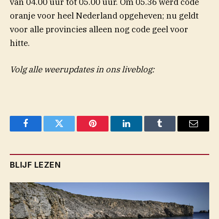
van 04.00 uur tot 05.00 uur. Om 05.36 werd code
oranje voor heel Nederland opgeheven; nu geldt
voor alle provincies alleen nog code geel voor
hitte.
Volg alle weerupdates in ons liveblog:
Facebook
Twitter
Pinterest
LinkedIn
Tumblr
Email
BLIJF LEZEN