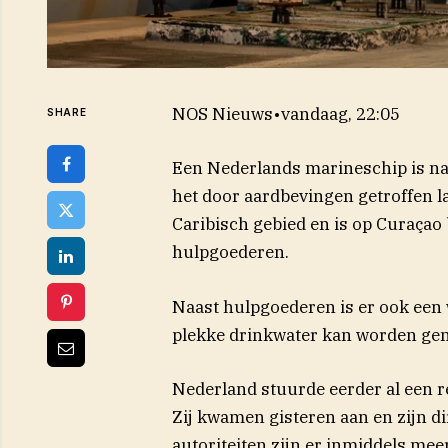
NOS Nieuws
•
vandaag, 22:05
SHARE
Een Nederlands marineschip is na
het door aardbevingen getroffen la
Caribisch gebied en is op Curaçao
hulpgoederen.
Naast hulpgoederen is er ook een 
plekke drinkwater kan worden ge
Nederland stuurde eerder al een 
Zij kwamen gisteren aan en zijn d
autoriteiten zijn er inmiddels mee