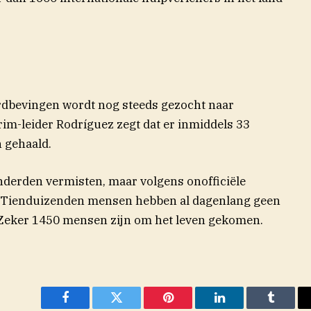
ardbevingen wordt nog steeds gezocht naar
rim-leider Rodríguez zegt dat er inmiddels 33
 gehaald.
(opent in n
onderden vermisten, maar volgens
onofficiële
er. Tienduizenden mensen hebben al dagenlang geen
 Zeker 1450 mensen zijn om het leven gekomen.
Facebook
Twitter
Pinterest
LinkedIn
Tumblr