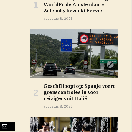
WorldPride Amsterdam •
Zelensky bezoekt Servië
augustus 8, 2026
ieuw venster)
Geschil loopt op: Spanje voert
grenscontroles in voor
reizigers uit Italië
augustus 8, 2026
Email