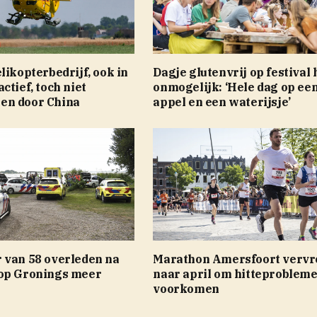
likopterbedrijf, ook in
Dagje glutenvrij op festival 
ctief, toch niet
onmogelijk: ‘Hele dag op ee
en door China
appel en een waterijsje’
 van 58 overleden na
Marathon Amersfoort vervr
op Gronings meer
naar april om hitteprobleme
voorkomen