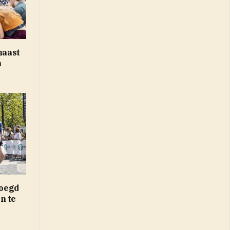
haast
n
oegd
n te