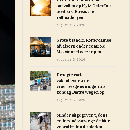
Doden door Russische
aanvallen op Kyiv, Oekraïne
bestookt Russische
raffinaderijen
augustus 8, 2026
Grote brand in Rotterdamse
afvalberg onder controle,
Maastunnel weer open
augustus 8, 2026
Droogte raakt
vakantieverkeer:
vrachtwagens mogen op
zondag Duitse wegen op
augustus 8, 2026
Minder uitgegeven tijdens
code rood vanwege de hitte,
vooral buiten de steden