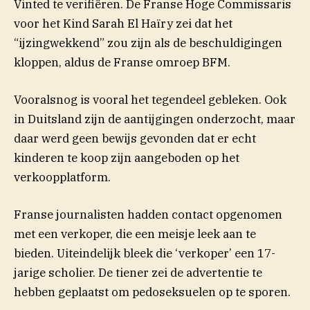
Vinted te verifiëren. De Franse Hoge Commissaris
voor het Kind Sarah El Haïry zei dat het
“ijzingwekkend” zou zijn als de beschuldigingen
(opent in nieu
kloppen, aldus de Franse omroep
BFM
.
Vooralsnog is vooral het tegendeel gebleken. Ook
in Duitsland zijn de aantijgingen onderzocht, maar
daar werd geen bewijs gevonden dat er echt
kinderen te koop zijn aangeboden op het
verkoopplatform.
Franse journalisten hadden contact opgenomen
met een verkoper, die een meisje leek aan te
bieden. Uiteindelijk bleek die ‘verkoper’ een 17-
jarige scholier. De tiener zei de advertentie te
hebben geplaatst om pedoseksuelen op te sporen.