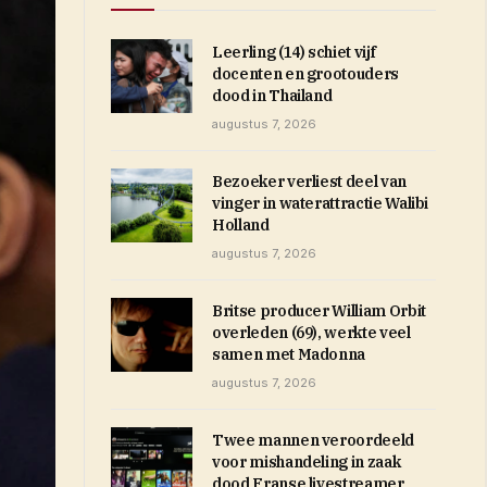
Leerling (14) schiet vijf
docenten en grootouders
dood in Thailand
augustus 7, 2026
Bezoeker verliest deel van
vinger in waterattractie Walibi
Holland
augustus 7, 2026
Britse producer William Orbit
overleden (69), werkte veel
samen met Madonna
augustus 7, 2026
Twee mannen veroordeeld
voor mishandeling in zaak
dood Franse livestreamer