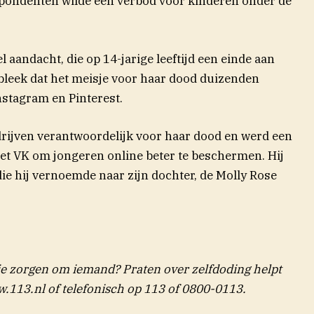
pondenten wilde een verbod voor kinderen onder de
 aandacht, die op 14-jarige leeftijd een einde aan
bleek dat het meisje voor haar dood duizenden
nstagram en Pinterest.
rijven verantwoordelijk voor haar dood en werd een
et VK om jongeren online beter te beschermen. Hij
die hij vernoemde naar zijn dochter, de Molly Rose
r)
 je zorgen om iemand? Praten over zelfdoding helpt
.113.nl of telefonisch op 113 of 0800-0113.