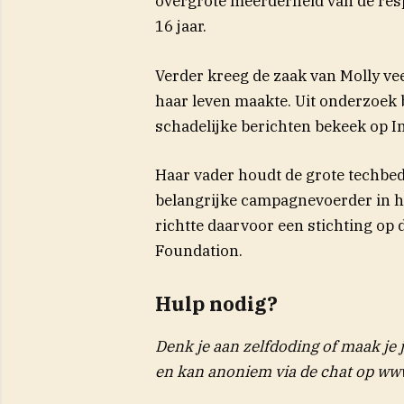
overgrote meerderheid van de res
16 jaar.
Verder kreeg de zaak van Molly veel
haar leven maakte. Uit onderzoek 
schadelijke berichten bekeek op I
Haar vader houdt de grote techbed
belangrijke campagnevoerder in h
richtte daarvoor een stichting op 
(opent in nieuw venste
Foundation
.
Hulp nodig?
Denk je aan zelfdoding of maak je
en kan anoniem via de chat op www