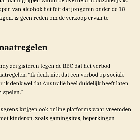
aar dat ingrijpen vanuit de overheid noodzakelijk is.
open van alcohol: het feit dat jongeren onder de 18
tigen, is geen reden om de verkoop ervan te
maatregelen
(opent in nieuw venster)
ndy zei gisteren tegen de
BBC
dat het verbod
tregelen. “Ik denk niet dat een verbod op sociale
 ik denk wel dat Australië heel duidelijk heeft laten
n spelen.”
jdsgrens krijgen ook online platforms waar vreemden
met kinderen, zoals gamingsites, beperkingen