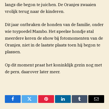
langs die begon te juichen. De Oranjes zwaaien
vrolijk terug naar de kinderen.
Dit jaar ontbraken de honden van de familie, onder
wie toypoedel Mambo. Het speelse hondje stal
meerdere keren de show bij fotomomenten van de
Oranjes, niet in de laatste plaats toen hij begon te
(opent in nieuw venster)
plassen
.
Op dit moment praat het koninklijk gezin nog met
de pers, daarover later meer.
Facebook
Twitter
Pinterest
LinkedIn
Tumblr
Email