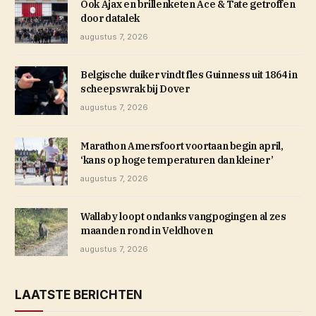
Ook Ajax en brillenketen Ace & Tate getroffen
door datalek
augustus 7, 2026
Belgische duiker vindt fles Guinness uit 1864 in
scheepswrak bij Dover
augustus 7, 2026
Marathon Amersfoort voortaan begin april,
‘kans op hoge temperaturen dan kleiner’
augustus 7, 2026
Wallaby loopt ondanks vangpogingen al zes
maanden rond in Veldhoven
augustus 7, 2026
LAATSTE BERICHTEN