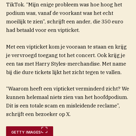
TikTok. “Mijn enige probleem was hoe hoog het
podium was, vanaf de voorkant was het echt
(opent in nieuw ve
moeilijk te zien”, schrijft een
ander
, die 350 euro
had betaald voor een vipticket.
Met een vipticket kom je vooraan te staan en krijg
je vervroegd toegang tot het concert. Ook krijg je
een tas met Harry Styles-merchandise. Met name
bij die dure tickets lijkt het zicht tegen te vallen.
“Waarom heeft een vipticket verminderd zicht? We
kunnen helemaal niets zien van het hoofdpodium.
(opent in nieuw venster)
Dit is een totale
scam
en misleidende reclame”,
schrijft een bezoeker op X.
GETTY IMAGES