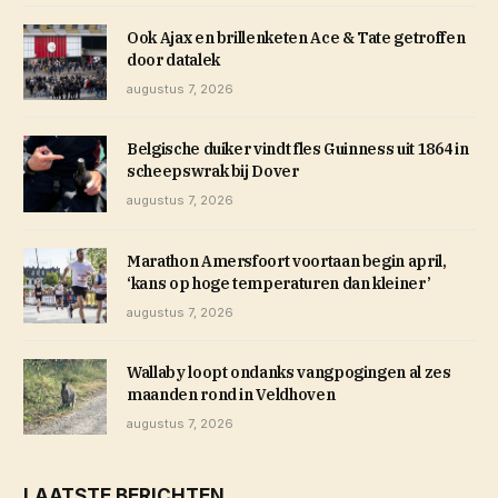
Ook Ajax en brillenketen Ace & Tate getroffen
door datalek
augustus 7, 2026
Belgische duiker vindt fles Guinness uit 1864 in
scheepswrak bij Dover
augustus 7, 2026
Marathon Amersfoort voortaan begin april,
‘kans op hoge temperaturen dan kleiner’
augustus 7, 2026
Wallaby loopt ondanks vangpogingen al zes
maanden rond in Veldhoven
augustus 7, 2026
LAATSTE BERICHTEN