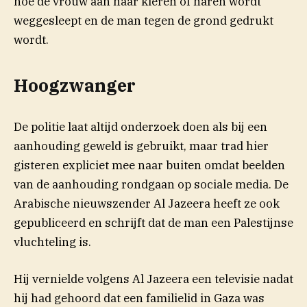
hoe de vrouw aan haar kleren of haren wordt
weggesleept en de man tegen de grond gedrukt
wordt.
Hoogzwanger
De politie laat altijd onderzoek doen als bij een
aanhouding geweld is gebruikt, maar trad hier
(opent in nieuw venster)
gisteren
expliciet
mee naar buiten omdat beelden
van de aanhouding rondgaan op sociale media. De
Arabische nieuwszender Al Jazeera heeft ze ook
gepubliceerd en schrijft dat de man een Palestijnse
vluchteling is.
Hij vernielde volgens Al Jazeera een televisie nadat
hij had gehoord dat een familielid in Gaza was