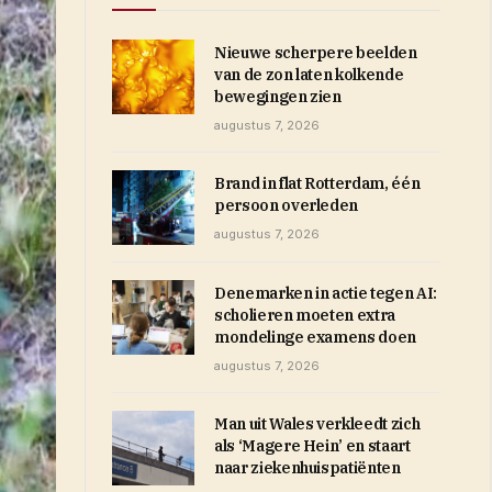
Nieuwe scherpere beelden
van de zon laten kolkende
bewegingen zien
augustus 7, 2026
Brand in flat Rotterdam, één
persoon overleden
augustus 7, 2026
Denemarken in actie tegen AI:
scholieren moeten extra
mondelinge examens doen
augustus 7, 2026
Man uit Wales verkleedt zich
als ‘Magere Hein’ en staart
naar ziekenhuispatiënten