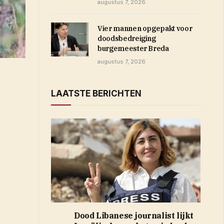
augustus 7, 2026
Vier mannen opgepakt voor
doodsbedreiging
burgemeester Breda
augustus 7, 2026
LAATSTE BERICHTEN
r)
Dood Libanese journalist lijkt