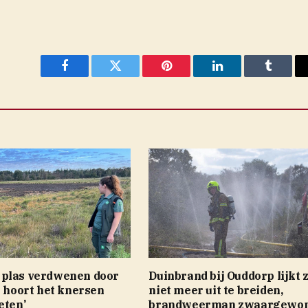
Facebook
Twitter
Pinterest
LinkedIn
Tumblr
plas verdwenen door
Duinbrand bij Ouddorp lijkt 
e hoort het knersen
niet meer uit te breiden,
eten’
brandweerman zwaargewo