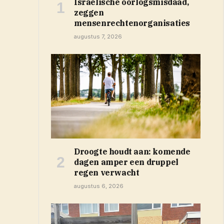
Israëlische oorlogsmisdaad,
zeggen
mensenrechtenorganisaties
augustus 7, 2026
ieuw venster)
Droogte houdt aan: komende
dagen amper een druppel
regen verwacht
augustus 6, 2026