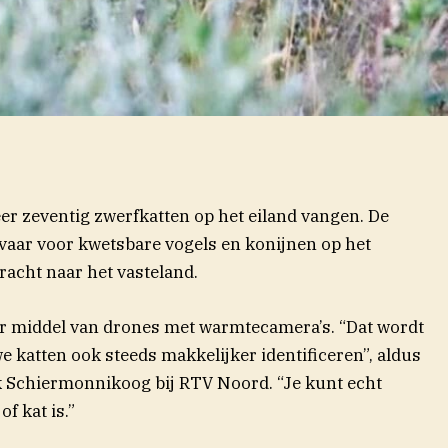
r zeventig zwerfkatten op het eiland vangen. De
vaar voor kwetsbare vogels en konijnen op het
acht naar het vasteland.
r middel van drones met warmtecamera’s. “Dat wordt
e katten ook steeds makkelijker identificeren”, aldus
(opent in nieuw venste
k Schiermonnikoog bij RTV
Noord
. “Je kunt echt
of kat is.”