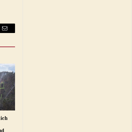
Email
zich
nd