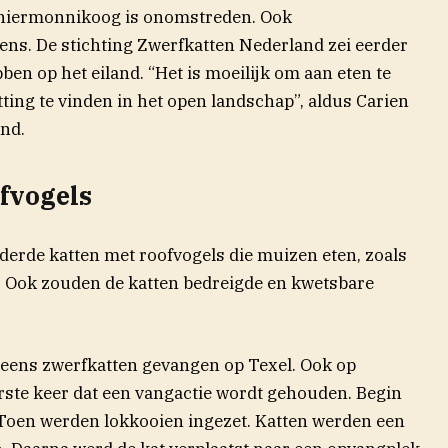
chiermonnikoog is onomstreden. Ook
eens. De stichting Zwerfkatten Nederland zei eerder
bben op het eiland. “Het is moeilijk om aan eten te
(opent in n
ting te vinden in het open landschap”,
aldus
Carien
nd.
fvogels
derde katten met roofvogels die muizen eten, zoals
f. Ook zouden de katten bedreigde en kwetsbare
 eens zwerfkatten gevangen op Texel. Ook op
rste keer dat een vangactie wordt gehouden. Begin
 Toen werden lokkooien ingezet. Katten werden een