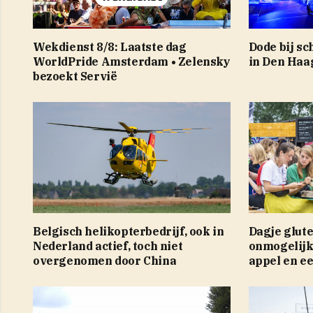
Wekdienst 8/8: Laatste dag
Dode bij sc
WorldPride Amsterdam • Zelensky
in Den Haa
bezoekt Servië
Belgisch helikopterbedrijf, ook in
Dagje glute
Nederland actief, toch niet
onmogelijk:
overgenomen door China
appel en ee