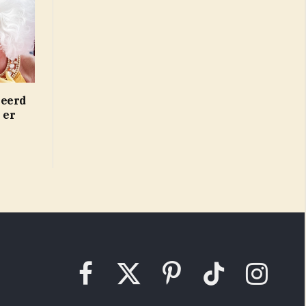
neerd
 er
Facebook
X
Pinterest
TikTok
Instagram
(Twitter)