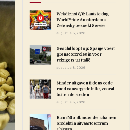
Wekdienst 8/8: Laatste dag
WorldPride Amsterdam •
Zelensky bezoekt Servië
augustus 8, 2026
Geschil loopt op: Spanje voert
grenscontroles in voor
reizigers uit Italië
augustus 8, 2026
Minder uitgaven tijdens code
rood vanwege de hitte, vooral
buiten de steden
augustus 8, 2026
Ruim 50 ontbindende lichamen
ontdekt in uitvaartcentrum
Chicago