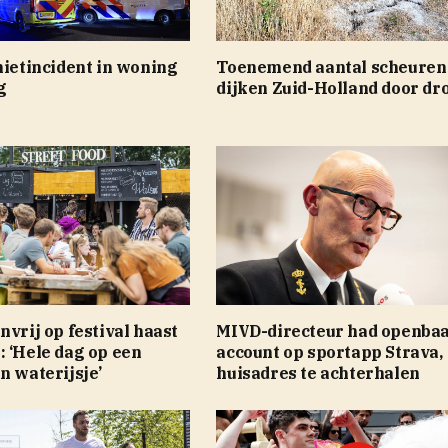
hietincident in woning
Toenemend aantal scheuren
g
dijken Zuid-Holland door dr
nvrij op festival haast
MIVD-directeur had openba
 ‘Hele dag op een
account op sportapp Strava,
n waterijsje’
huisadres te achterhalen