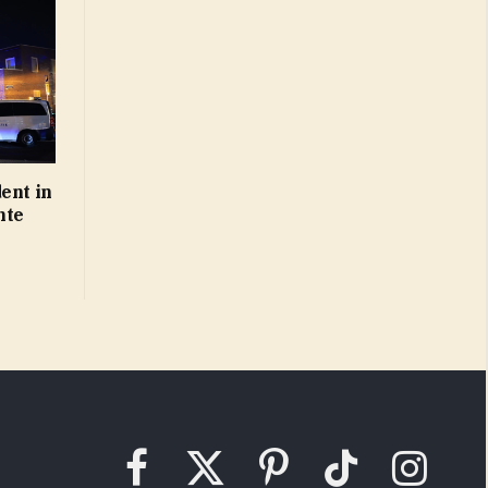
ent in
hte
Facebook
X
Pinterest
TikTok
Instagram