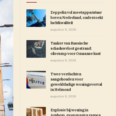
Zeppelin vol meetapparatuur
boven Nederland, onderzoekt
luchtkwaliteit
augustus 9, 2026
Tanker van Russische
schaduwvloot gestrand:
olieramp voor Omaanse kust
augustus 9, 2026
Twee verdachten
aangehouden voor
gewelddadige woningoverval
in Helmond
augustus 9, 2026
Explosie bij woning in
Arnhem, gesprongen ramen