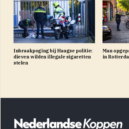
Inbraakpoging bij Haagse politie:
Man opgepa
dieven wilden illegale sigaretten
in Rotterd
stelen