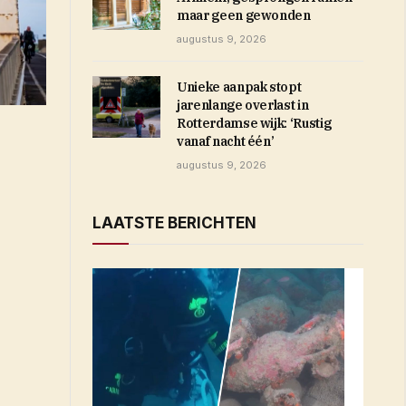
maar geen gewonden
augustus 9, 2026
Unieke aanpak stopt
jarenlange overlast in
Rotterdamse wijk: ‘Rustig
vanaf nacht één’
augustus 9, 2026
LAATSTE BERICHTEN