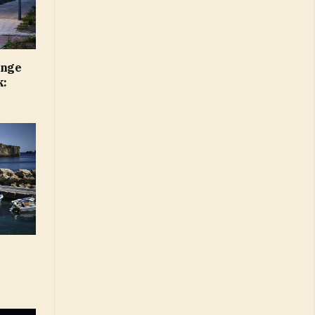
ange
k: