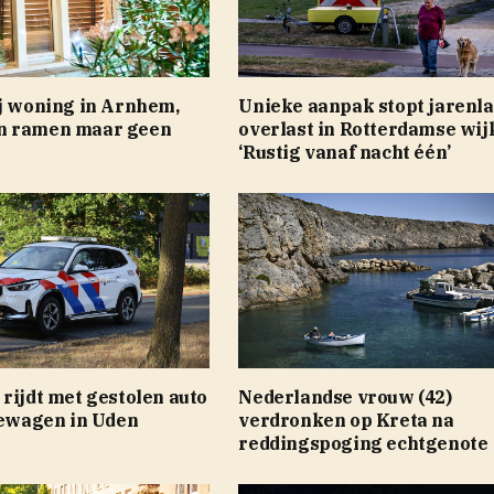
ij woning in Arnhem,
Unieke aanpak stopt jarenl
n ramen maar geen
overlast in Rotterdamse wij
‘Rustig vanaf nacht één’
rijdt met gestolen auto
Nederlandse vrouw (42)
iewagen in Uden
verdronken op Kreta na
reddingspoging echtgenote