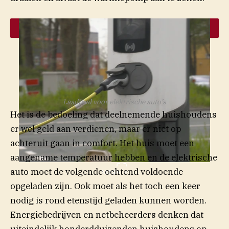
Laadpaal voor elektrische auto’s
Het is de bedoeling dat deelnemende huishoudens
er wel geld aan verdienen, maar er niet op
achteruit gaan in comfort. Het huis moet een
aangename temperatuur hebben en de elektrische
auto moet de volgende ochtend voldoende
NOS
opgeladen zijn. Ook moet als het toch een keer
nodig is rond etenstijd geladen kunnen worden.
Energiebedrijven en netbeheerders denken dat
uiteindelijk honderdduizenden huishoudens op