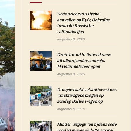
Doden door Russische
aanvallen op Kyiv, Oekraïne
bestookt Russische
raffinaderijen
augustus 8, 2026
Grote brand in Rotterdamse
afvalberg onder controle,
Maastunnel weer open
augustus 8, 2026
Droogte raakt vakantieverkeer:
vrachtwagens mogen op
zondag Duitse wegen op
augustus 8, 2026
Minder uitgegeven tijdens code
rood vanwege de hitte, vooral