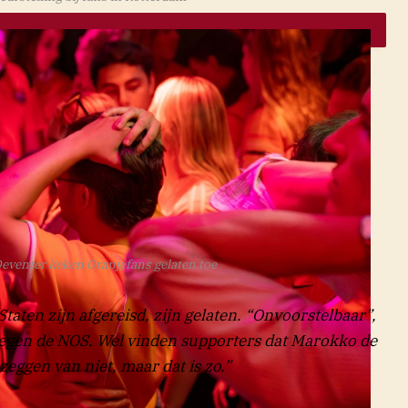
Deventer keken Oranjefans gelaten toe
taten zijn afgereisd, zijn gelaten. “Onvoorstelbaar”,
 tegen de NOS. Wel vinden supporters dat Marokko de
zeggen van niet, maar dat is zo.”