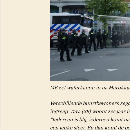
ME zet waterkanon in na Marokkaa
Verschillende buurtbewoners zegge
ingreep. Tara (38) woont zes jaar i
“Iedereen is blij, iedereen komt n
een leuke sfeer. En dan komt de p