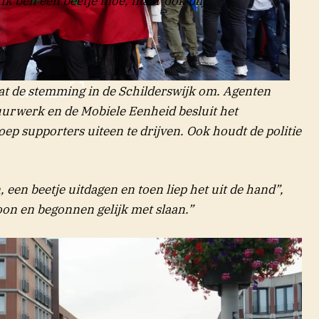
. “Ik ben een beetje moe, maar ook blij.”
laat de stemming in de Schilderswijk om. Agenten
SPA MEDIA
urwerk en de Mobiele Eenheid besluit het
ep supporters uiteen te drijven. Ook houdt de politie
een beetje uitdagen en toen liep het uit de hand”,
on en begonnen gelijk met slaan.”