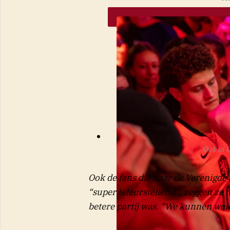
Ook in 
Ook de fans die naar de Verenigde S
“super teleurstellend”, zeggen ze
betere partij was. “We kunnen wel 