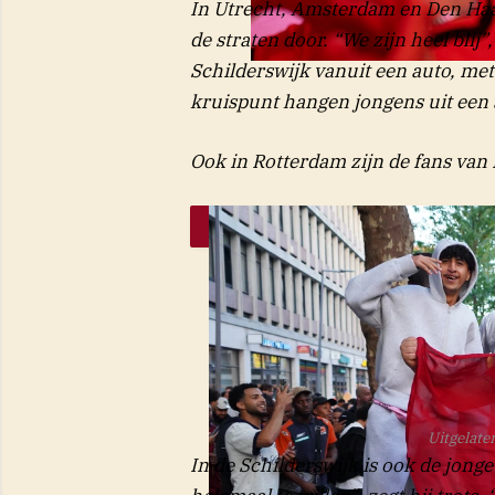
In Utrecht, Amsterdam en Den Haa
de straten door. “We zijn heel bli
Schilderswijk vanuit een auto, me
kruispunt hangen jongens uit een au
Ook in Rotterdam zijn de fans van
Uitgelate
In de Schilderswijk is ook de jong