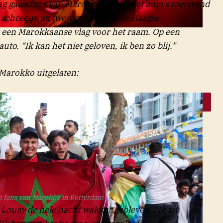
g gaan fans van Marokko direct met auto’s toeterend
j”, schreeuwen twee vrouwen in de Haagse
t een Marokkaanse vlag voor het raam. Op een
SPS MEDIA
to. “Ik kan het niet geloven, ik ben zo blij.”
 Marokko uitgelaten:
n fans van Marokko in Rotterdam
e Louay de hele nacht wakker gebleven. “Ik zit