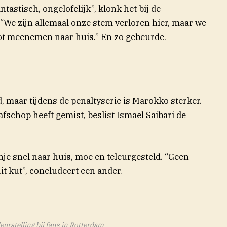
tastisch, ongelofelijk”, klonk het bij de
e zijn allemaal onze stem verloren hier, maar we
 pot meenemen naar huis.” En zo gebeurde.
 maar tijdens de penaltyserie is Marokko sterker.
fschop heeft gemist, beslist Ismael Saibari de
nje snel naar huis, moe en teleurgesteld. “Geen
it kut”, concludeert een ander.
eurstelling bij fans in Rotterdam