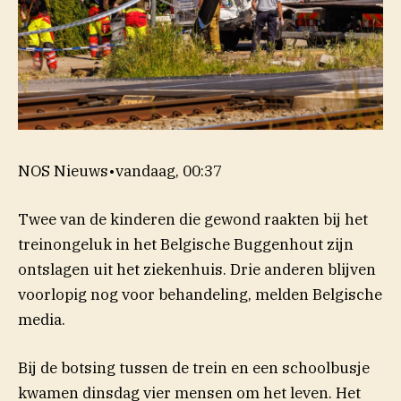
NOS Nieuws
•
vandaag, 00:37
Twee van de kinderen die gewond raakten bij het
treinongeluk in het Belgische Buggenhout zijn
ontslagen uit het ziekenhuis. Drie anderen blijven
voorlopig nog voor behandeling, melden Belgische
(opent in nieuw venster)
media
.
Bij de botsing tussen de trein en een schoolbusje
kwamen dinsdag vier mensen om het leven. Het