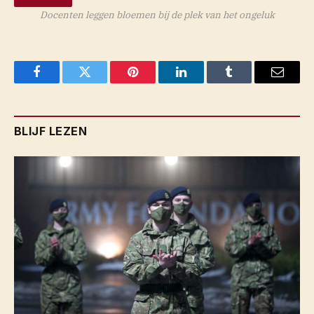
Docenten leggen bloemen bij de plek van het ongeluk
Facebook
Twitter
Pinterest
LinkedIn
Tumblr
Email
BLIJF LEZEN