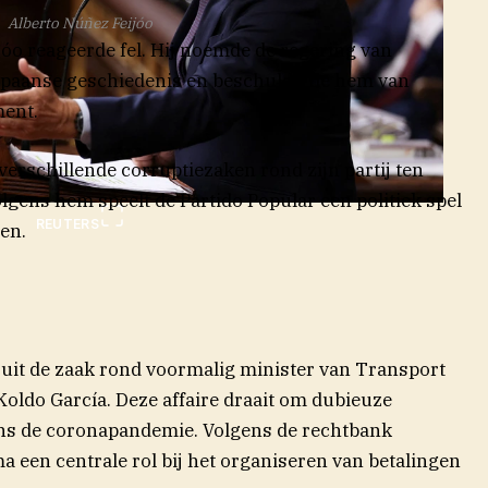
Alberto Núñez Feijóo
jóo reageerde fel. Hij noemde de regering van
Spaanse geschiedenis en beschuldigde hem van
ent.
verschillende corruptiezaken rond zijn partij ten
lgens hem speelt de Partido Popular een politiek spel
REUTERS
en.
 uit de zaak rond voormalig minister van Transport
Koldo García. Deze affaire draait om dubieuze
ns de coronapandemie. Volgens de rechtbank
 een centrale rol bij het organiseren van betalingen