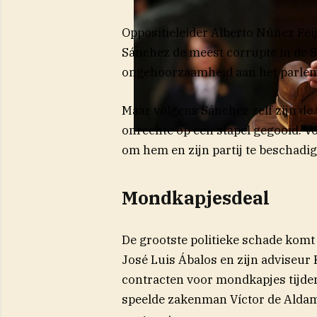
Oppositieleider Alberto Núñez Fei
Sánchez de meest corrupte in de 
ongehoorzaamheid aan het parlem
Maar volgens Sánchez zelf zijn de 
onrechte op een stapel gegooid. Vo
om hem en zijn partij te beschadig
Mondkapjesdeal
De grootste politieke schade komt
José Luis Ábalos en zijn adviseur 
contracten voor mondkapjes tijde
speelde zakenman Víctor de Aldama