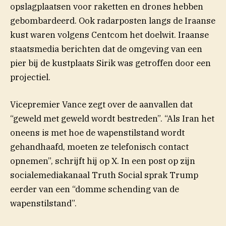
opslagplaatsen voor raketten en drones hebben
gebombardeerd. Ook radarposten langs de Iraanse
kust waren volgens Centcom het doelwit. Iraanse
staatsmedia berichten dat de omgeving van een
pier bij de kustplaats Sirik was getroffen door een
projectiel.
Vicepremier Vance zegt over de aanvallen dat
“geweld met geweld wordt bestreden”. “Als Iran het
oneens is met hoe de wapenstilstand wordt
gehandhaafd, moeten ze telefonisch contact
(opent in nieuw venster)
opnemen”, schrijft hij op
X
. In een post op zijn
(opent in nieuw vens
socialemediakanaal Truth
Social
sprak Trump
eerder van een “domme schending van de
wapenstilstand”.