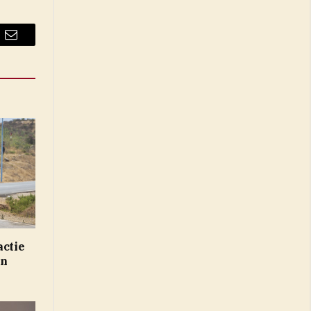
Email
actie
in