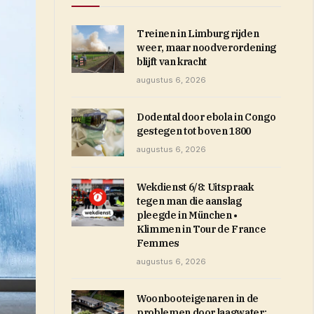
Treinen in Limburg rijden
weer, maar noodverordening
blijft van kracht
augustus 6, 2026
Dodental door ebola in Congo
gestegen tot boven 1800
augustus 6, 2026
Wekdienst 6/8: Uitspraak
tegen man die aanslag
pleegde in München •
Klimmen in Tour de France
Femmes
augustus 6, 2026
Woonbooteigenaren in de
problemen door laagwater: