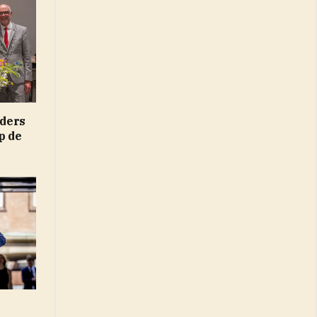
ders
p de