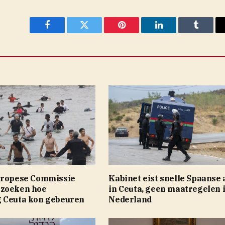
Facebook
Twitter
Pinterest
LinkedIn
Tumblr
uropese Commissie
Kabinet eist snelle Spaanse 
rzoeken hoe
in Ceuta, geen maatregelen 
 Ceuta kon gebeuren
Nederland