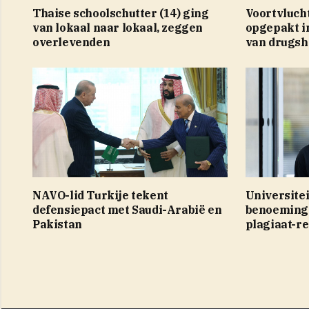
Thaise schoolschutter (14) ging
Voortvluch
van lokaal naar lokaal, zeggen
opgepakt i
overlevenden
van drugsh
NAVO-lid Turkije tekent
Universite
defensiepact met Saudi-Arabië en
benoemings
Pakistan
plagiaat-re