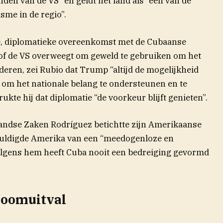
en van de VS” en geldt het land als “een van de
sme in de regio”.
e, diplomatieke overeenkomst met de Cubaanse
g of de VS overweegt om geweld te gebruiken om het
deren, zei Rubio dat Trump “altijd de mogelijkheid
s om het nationale belang te ondersteunen en te
kte hij dat diplomatie “de voorkeur blijft genieten”.
andse Zaken Rodríguez betichtte zijn Amerikaanse
uldigde Amerika van een “meedogenloze en
olgens hem heeft Cuba nooit een bedreiging gevormd
troomuitval