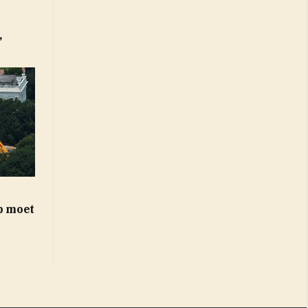
’
mp moet