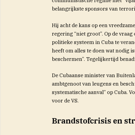
communistische regime met “vijand
belangrijkste sponsors van terrori
Hij acht de kans op een vreedzam
regering “niet groot”. Op de vraa
politieke systeem in Cuba te veran
heeft om alles te doen wat nodig i
beschermen”. Tegelijkertijd benadru
De Cubaanse minister van Buitenl
ambtgenoot van leugens en besch
systematische aanval” op Cuba. V
voor de VS.
Brandstofcrisis en s