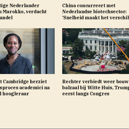
tige Nederlander
China concurreert met
n Marokko, verdacht
Nederlandse biotechsector:
andel
‘Snelheid maakt het verschil
it Cambridge herziet
Rechter verbiedt weer bouw
proces academici na
balzaal bij Witte Huis, Tru
l hoogleraar
eerst langs Congres