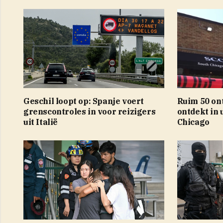
Geschil loopt op: Spanje voert
Ruim 50 on
grenscontroles in voor reizigers
ontdekt in
uit Italië
Chicago