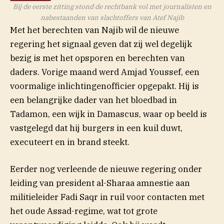
Bij de eerste zitting stond de rechtbank vol met journalisten en
nabestaanden van slachtoffers van Atef Najib
Met het berechten van Najib wil de nieuwe
regering het signaal geven dat zij wel degelijk
bezig is met het opsporen en berechten van
daders. Vorige maand werd Amjad Youssef, een
voormalige inlichtingenofficier opgepakt. Hij is
een belangrijke dader van het bloedbad in
(opent
Tadamon, een wijk in Damascus, waar op
beeld
is
vastgelegd dat hij burgers in een kuil duwt,
executeert en in brand steekt.
Eerder nog verleende de nieuwe regering onder
leiding van president al-Sharaa amnestie aan
militieleider Fadi Saqr in ruil voor contacten met
het oude Assad-regime, wat tot grote