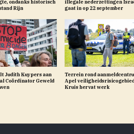
gte, ondanks historisch
illegale nederzettingen Isra
stand Rijn
gaat in op 22 september
lt Judith Kuypers aan
Terrein rond aanmeldcentr
aal Coördinator Geweld
Apel veiligheidsrisicogebie
uwen
Kruis hervat werk