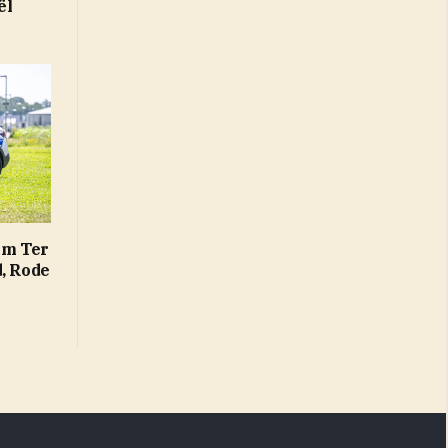
ël
um Ter
d, Rode