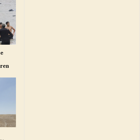
ie
uren