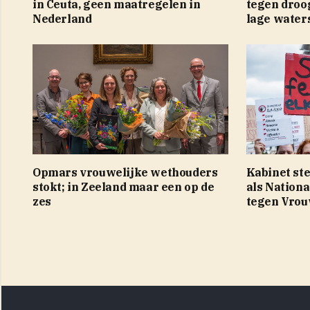
in Ceuta, geen maatregelen in
tegen droo
Nederland
lage water
Opmars vrouwelijke wethouders
Kabinet ste
stokt; in Zeeland maar een op de
als Nation
zes
tegen Vro