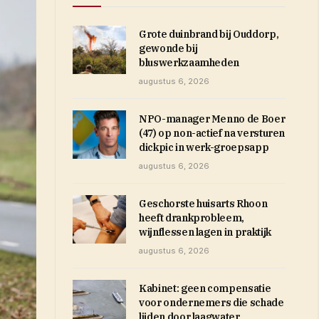
Grote duinbrand bij Ouddorp,
gewonde bij
bluswerkzaamheden
augustus 6, 2026
NPO-manager Menno de Boer
(47) op non-actief na versturen
dickpic in werk-groepsapp
augustus 6, 2026
Geschorste huisarts Rhoon
heeft drankprobleem,
wijnflessen lagen in praktijk
augustus 6, 2026
Kabinet: geen compensatie
voor ondernemers die schade
lijden door laagwater