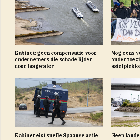
Kabinet: geen compensatie voor
Nog eens v
ondernemers die schade lijden
onder toez
door laagwater
asielplekk
Kabinet eist snelle Spaanse actie
Geen lande