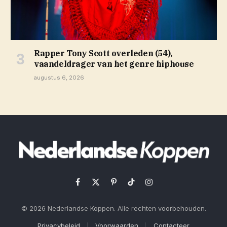
Rapper Tony Scott overleden (54),
vaandeldrager van het genre hiphouse
augustus 6, 2026
Facebook
X
Pinterest
TikTok
Instagram
(Twitter)
© 2026 Nederlandse Koppen. Alle rechten voorbehouden.
Privacybeleid
Voorwaarden
Contacteer