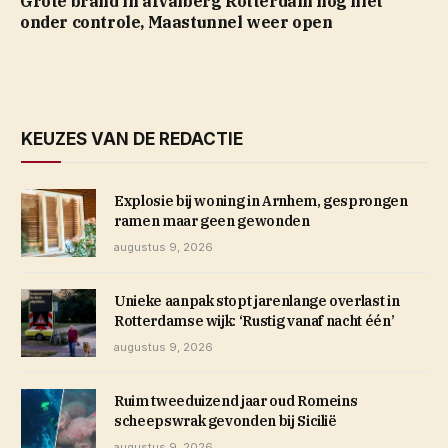
Grote brand in afvalberg Rotterdam nog niet
onder controle, Maastunnel weer open
KEUZES VAN DE REDACTIE
Explosie bij woning in Arnhem, gesprongen
ramen maar geen gewonden
augustus 9, 2026
Unieke aanpak stopt jarenlange overlast in
Rotterdamse wijk: ‘Rustig vanaf nacht één’
augustus 9, 2026
Ruim tweeduizend jaar oud Romeins
scheepswrak gevonden bij Sicilië
augustus 9, 2026