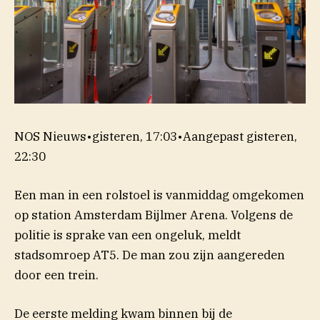
NOS Nieuws
•
gisteren, 17:03
•
Aangepast
gisteren,
22:30
Een man in een rolstoel is vanmiddag omgekomen
op station Amsterdam Bijlmer Arena. Volgens de
politie is sprake van een ongeluk, meldt
(opent in nieuw venster)
stadsomroep
AT5
. De man zou zijn aangereden
door een trein.
De eerste melding kwam binnen bij de