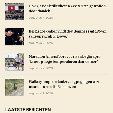
Ook Ajax en brillenketen Ace & Tate getroffen
door datalek
augustus 7, 2026
Belgische duiker vindt fles Guinness uit 1864 in
scheepswrak bij Dover
augustus 7, 2026
Marathon Amersfoort voortaan begin april,
‘kans op hoge temperaturen dan kleiner’
augustus 7, 2026
Wallaby loopt ondanks vangpogingen al zes
maanden rond in Veldhoven
augustus 7, 2026
LAATSTE BERICHTEN