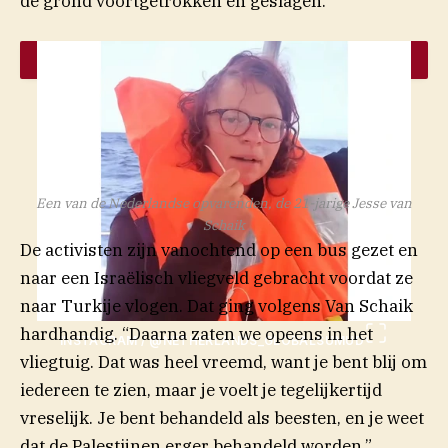
de grond voortgetrokken en geslagen.”
Een van de Nederlandse opvarenden, de 21-jarige Jesse van
Schaik
De activisten zijn vanochtend op een bus gezet en
naar een Israëlisch vliegveld gebracht voordat ze
naar Turkije vlogen. Dat ging volgens Van Schaik
hardhandig. “Daarna zaten we opeens in het
INSTAGRAM / @NETHERLANDS_GLOBALSUMUD
vliegtuig. Dat was heel vreemd, want je bent blij om
iedereen te zien, maar je voelt je tegelijkertijd
vreselijk. Je bent behandeld als beesten, en je weet
dat de Palestijnen erger behandeld worden.”