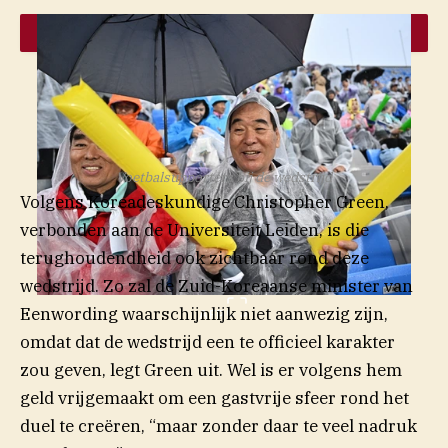
Voetbalsupporters bij de wedstrijd
Volgens Koreadeskundige Christopher Green,
verbonden aan de Universiteit Leiden, is die
terughoudendheid ook zichtbaar rond deze
wedstrijd. Zo zal de Zuid-Koreaanse minister van
Eenwording waarschijnlijk niet aanwezig zijn,
AFP
omdat dat de wedstrijd een te officieel karakter
zou geven, legt Green uit. Wel is er volgens hem
geld vrijgemaakt om een gastvrije sfeer rond het
duel te creëren, “maar zonder daar te veel nadruk