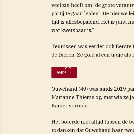
veel zin heeft om “de grote veran
partij te gaan leiden”. De nieuwe le
tijd is allesbepalend, Het is juist
wat kwetsbaar is.”
Teunissen was eerder ook Eerste K
de Dieren. Ze gold al een tijdje al
ANP
Ouwehand (49) was sinds 2019 parti
Marianne Thieme op, met wie ze j
Kamer vormde.
Het boterde niet altijd tussen de t
te danken dat Ouwehand haar tweed