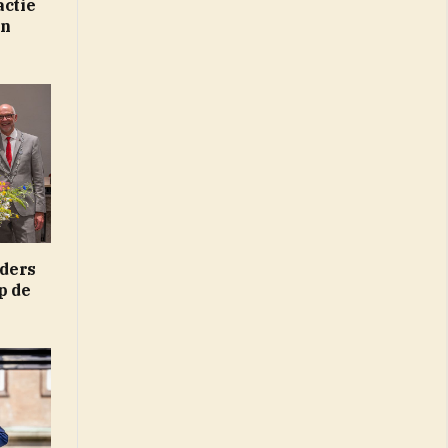
actie
in
ders
p de