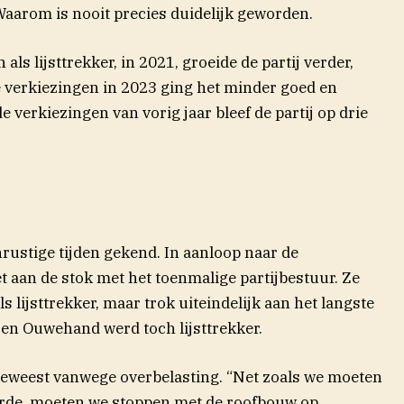
aarom is nooit precies duidelijk geworden.
ls lijsttrekker, in 2021, groeide de partij verder,
 de verkiezingen in 2023 ging het minder goed en
de verkiezingen van vorig jaar bleef de partij op drie
rustige tijden gekend. In aanloop naar de
t aan de stok met het toenmalige partijbestuur. Ze
ls lijsttrekker, maar trok uiteindelijk aan het langste
en Ouwehand werd toch lijsttrekker.
eweest vanwege overbelasting. “Net zoals we moeten
rde, moeten we stoppen met de roofbouw op