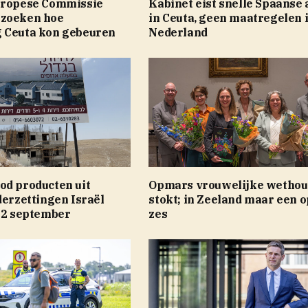
uropese Commissie
Kabinet eist snelle Spaanse 
rzoeken hoe
in Ceuta, geen maatregelen 
 Ceuta kon gebeuren
Nederland
od producten uit
Opmars vrouwelijke wethou
derzettingen Israël
stokt; in Zeeland maar een o
 22 september
zes