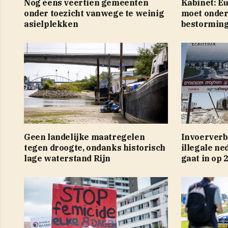
Nog eens veertien gemeenten
Kabinet: E
onder toezicht vanwege te weinig
moet onde
asielplekken
bestorming
Geen landelijke maatregelen
Invoerverb
tegen droogte, ondanks historisch
illegale ne
lage waterstand Rijn
gaat in op