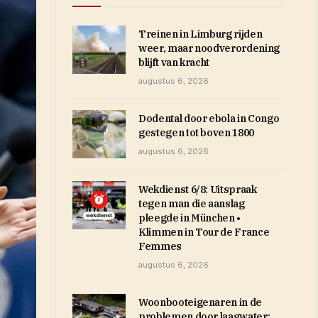
Treinen in Limburg rijden
weer, maar noodverordening
blijft van kracht
augustus 6, 2026
Dodental door ebola in Congo
gestegen tot boven 1800
augustus 6, 2026
Wekdienst 6/8: Uitspraak
tegen man die aanslag
pleegde in München •
Klimmen in Tour de France
Femmes
augustus 6, 2026
Woonbooteigenaren in de
problemen door laagwater: