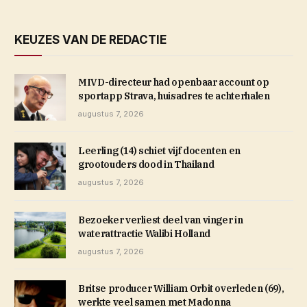
KEUZES VAN DE REDACTIE
MIVD-directeur had openbaar account op
sportapp Strava, huisadres te achterhalen
augustus 7, 2026
Leerling (14) schiet vijf docenten en
grootouders dood in Thailand
augustus 7, 2026
Bezoeker verliest deel van vinger in
waterattractie Walibi Holland
augustus 7, 2026
Britse producer William Orbit overleden (69),
werkte veel samen met Madonna