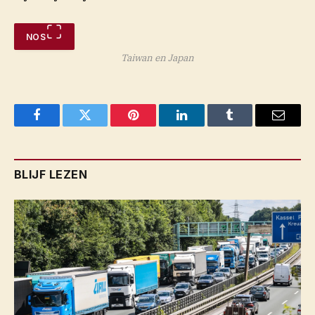
NOS
Taiwan en Japan
Facebook
Twitter
Pinterest
LinkedIn
Tumblr
Email
BLIJF LEZEN