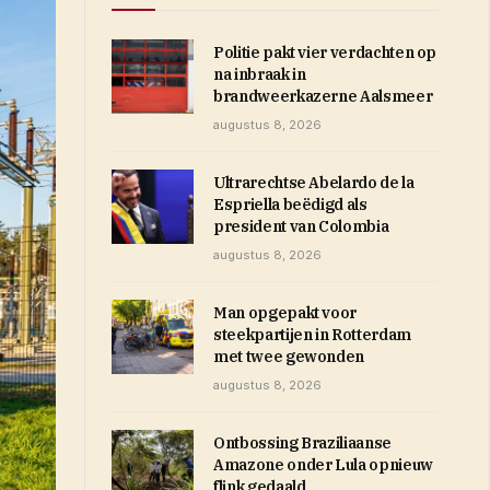
Politie pakt vier verdachten op
na inbraak in
brandweerkazerne Aalsmeer
augustus 8, 2026
Ultrarechtse Abelardo de la
Espriella beëdigd als
president van Colombia
augustus 8, 2026
Man opgepakt voor
steekpartijen in Rotterdam
met twee gewonden
augustus 8, 2026
Ontbossing Braziliaanse
Amazone onder Lula opnieuw
flink gedaald