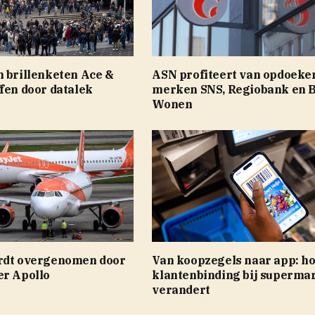
n brillenketen Ace &
ASN profiteert van opdoeke
fen door datalek
merken SNS, Regiobank en 
Wonen
rdt overgenomen door
Van koopzegels naar app: h
er Apollo
klantenbinding bij superma
verandert