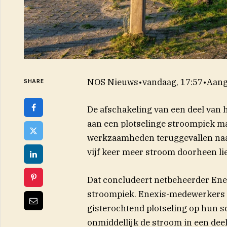
NOS Nieuws
•
vandaag, 17:57
•
Aang
SHARE
De afschakeling van een deel van h
aan een plotselinge stroompiek ma
werkzaamheden teruggevallen naar 
vijf keer meer stroom doorheen lie
Dat concludeert netbeheerder Ene
stroompiek. Enexis-medewerkers i
gisterochtend plotseling op hun 
onmiddellijk de stroom in een deel