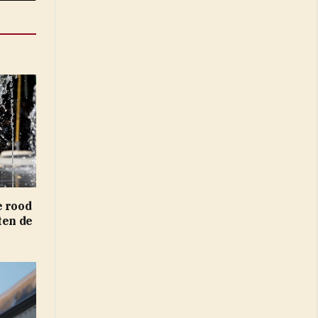
e rood
ten de