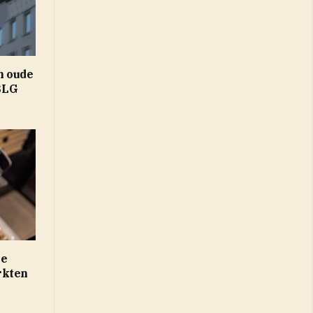
n oude
BLG
oe
rkten