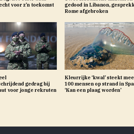
echt voor z’n toekomst
gedood in Libanon, gesprekk
Rome afgebroken
eel
Kleurrijke ‘kwal’ steekt mee
chrijdend gedrag bij
100 mensen op strand in Spa
uut voor jonge rekruten
‘Kan een plaag worden’