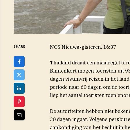
NOS Nieuws
•
gisteren, 16:37
SHARE
Thailand draait een maatregel ter
Binnenkort mogen toeristen uit 9
dagen visumvrij reizen in het land
periode naar 60 dagen om de toer
liep het aantal toeristen toen enor
De autoriteiten hebben niet beke
30 dagen ingaat. Volgens persbure
aankondiging van het besluit in he