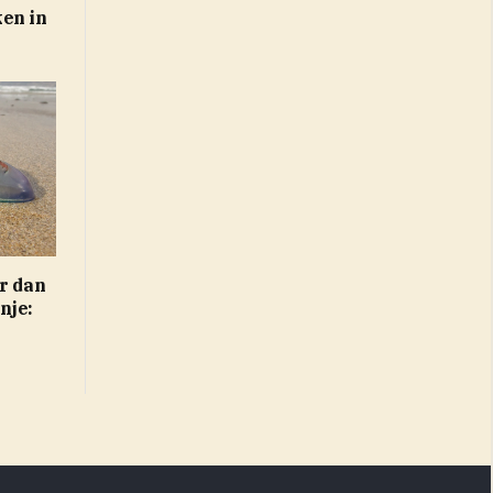
en in
r dan
nje: