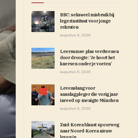
BBC: seksueel misbruik bij
legerinstituut voor jonge
rekruten
augustus 6, 2026
Leersumse plas verdwenen
door droogte: ‘Je hoort het
knersen onder je voeten’
augustus 6, 2026
Levenslang voor
aanslagpleger die vorig jaar
inreed op menigte München
augustus 6, 2026
Zuid-Korea blaast spoorweg
naar Noord-Korea nieuw
leven in