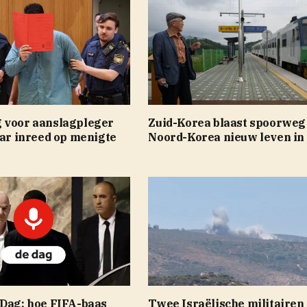
 voor aanslagpleger
Zuid-Korea blaast spoorweg
aar inreed op menigte
Noord-Korea nieuw leven in
 Dag: hoe FIFA-baas
Twee Israëlische militairen