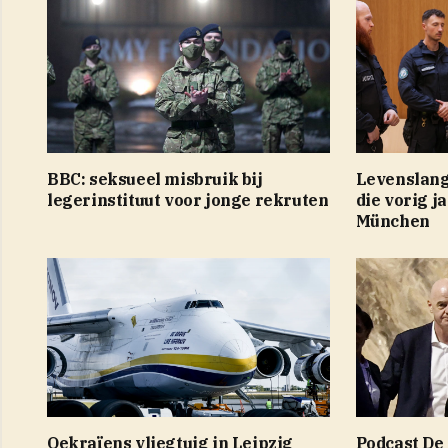
BBC: seksueel misbruik bij
Levenslang
legerinstituut voor jonge rekruten
die vorig j
München
Oekraïens vliegtuig in Leipzig
Podcast De