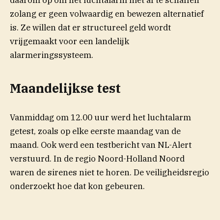
daarom op om het luchtalarm niet af te schaffen
zolang er geen volwaardig en bewezen alternatief
is. Ze willen dat er structureel geld wordt
vrijgemaakt voor een landelijk
alarmeringssysteem.
Maandelijkse test
Vanmiddag om 12.00 uur werd het luchtalarm
getest, zoals op elke eerste maandag van de
maand. Ook werd een testbericht van NL-Alert
verstuurd. In de regio Noord-Holland Noord
(opent in nieuw venste
waren de sirenes niet te
horen
. De veiligheidsregio
onderzoekt hoe dat kon gebeuren.