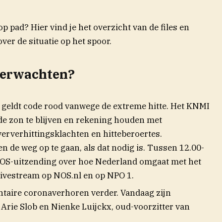
 pad? Hier vind je het overzicht van de files en
 in nieuw venster)
over de situatie op het spoor.
verwachten?
d geldt code rood vanwege de extreme hitte. Het KNMI
 de zon te blijven en rekening houden met
erverhittingsklachten en hitteberoertes.
en de weg op te gaan, als dat nodig is. Tussen 12.00-
 NOS-uitzending over hoe Nederland omgaat met het
 livestream op NOS.nl en op NPO 1.
taire coronaverhoren verder. Vandaag zijn
Arie Slob en Nienke Luijckx, oud-voorzitter van