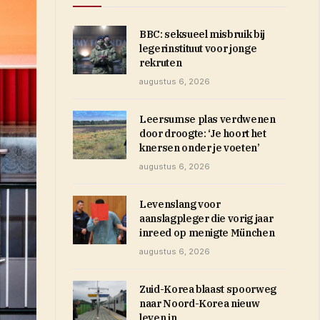
BBC: seksueel misbruik bij
legerinstituut voor jonge
rekruten
augustus 6, 2026
Leersumse plas verdwenen
door droogte: ‘Je hoort het
knersen onder je voeten’
augustus 6, 2026
Levenslang voor
aanslagpleger die vorig jaar
inreed op menigte München
augustus 6, 2026
Zuid-Korea blaast spoorweg
naar Noord-Korea nieuw
leven in