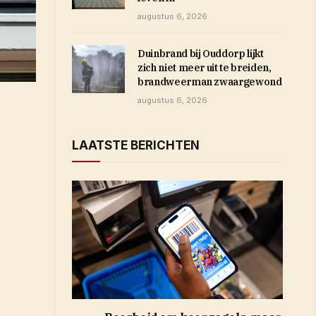
augustus 6, 2026
Duinbrand bij Ouddorp lijkt
zich niet meer uit te breiden,
brandweerman zwaargewond
augustus 6, 2026
LAATSTE BERICHTEN