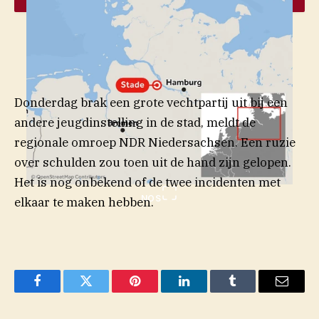
Donderdag brak een grote vechtpartij uit bij een
andere jeugdinstelling in de stad, meldt de
(opent in nieu
regionale omroep NDR
Niedersachsen
. Een ruzie
over schulden zou toen uit de hand zijn gelopen.
Het is nog onbekend of de twee incidenten met
NOS
elkaar te maken hebben.
Facebook
Twitter
Pinterest
LinkedIn
Tumblr
Email