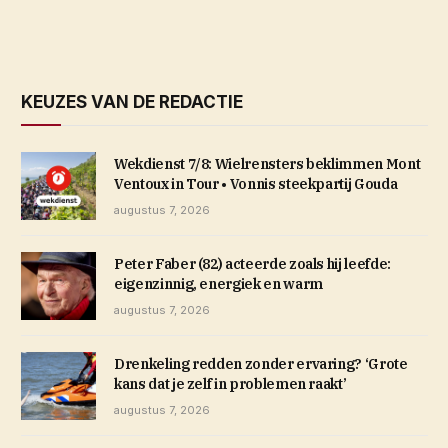
KEUZES VAN DE REDACTIE
Wekdienst 7/8: Wielrensters beklimmen Mont
Ventoux in Tour • Vonnis steekpartij Gouda
augustus 7, 2026
Peter Faber (82) acteerde zoals hij leefde:
eigenzinnig, energiek en warm
augustus 7, 2026
Drenkeling redden zonder ervaring? ‘Grote
kans dat je zelf in problemen raakt’
augustus 7, 2026